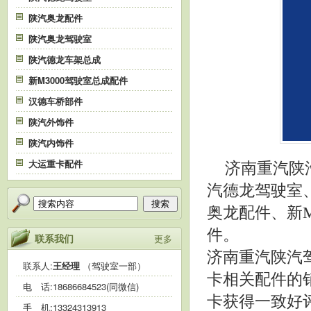
陕汽奥龙配件
陕汽奥龙驾驶室
陕汽德龙车架总成
新M3000驾驶室总成配件
汉德车桥部件
陕汽外饰件
陕汽内饰件
大运重卡配件
济南重汽陕
汽德龙驾驶室
搜索
奥龙配件、新M
件。
联系我们
更多
济南重汽陕汽
联系人:
王经理
（驾驶室一部）
卡相关配件的
电 话:
18686684523(同微信)
卡获得一致好
手 机:
13324313913