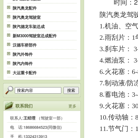
时间：20
陕汽奥龙配件
陕汽奥龙驾
陕汽奥龙驾驶室
1.
机油、空
陕汽德龙车架总成
新M3000驾驶室总成配件
2.
雨刮片：
1
汉德车桥部件
3.
刹车片：
3
陕汽外饰件
4.
燃油泵：
3
陕汽内饰件
6.
火花塞：
6
-
大运重卡配件
7.
制动液
/
防
搜索
8.
蓄电池：
3-
9.
火花塞：
3
联系我们
更多
10.
传动轴：
联系人:
王经理
（驾驶室一部）
电 话:
18686684523(同微信)
11.
节气门：
手 机:
13324313913