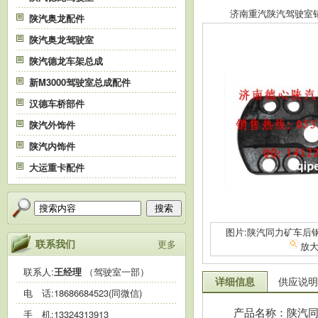
济南重汽陕汽驾驶室销售中
陕汽奥龙配件
陕汽奥龙驾驶室
陕汽德龙车架总成
新M3000驾驶室总成配件
汉德车桥部件
陕汽外饰件
陕汽内饰件
大运重卡配件
搜索
图片:陕汽同力矿车后钢板
联系我们
更多
放
联系人:
王经理
（驾驶室一部）
详细信息
供应说明
电 话:
18686684523(同微信)
产品名称：陕汽同力矿
手 机:
13324313913