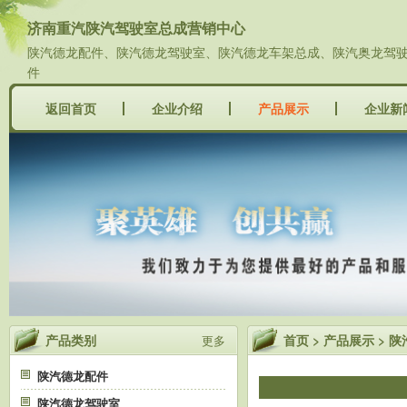
济南重汽陕汽驾驶室总成营销中心
陕汽德龙配件、陕汽德龙驾驶室、陕汽德龙车架总成、陕汽奥龙驾驶室
件
返回首页
企业介绍
产品展示
企业新
产品类别
首页
>
产品展示
>
陕
更多
陕汽德龙配件
陕汽德龙驾驶室