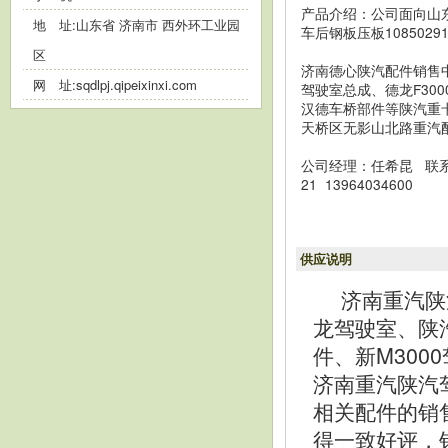
产品介绍：公司面向山
地 址:山东省 济南市 西外环工业园
车后钢板压板10850291
区
济南德心陕汽配件销售
网 址:
sqdlpj.qipeixinxi.com
驾驶室总成、德龙F300
汉德车桥部件等陕汽重卡
天桥区无影山北路重汽配
公司经理：任希昆 联系电话
21 13964034600
供应说明
济南重汽陕
龙驾驶室、陕
件、新M30
济南重汽陕汽
相关配件的销
得一致好评，