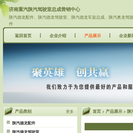
济南重汽陕汽驾驶室总成营销中心
陕汽德龙配件、陕汽德龙驾驶室、陕汽德龙车架总成、陕汽奥龙驾驶室
件
返回首页
企业介绍
产品展示
企业新
产品类别
首页
>
产品展示
>
陕
更多
陕汽德龙配件
陕汽德龙驾驶室