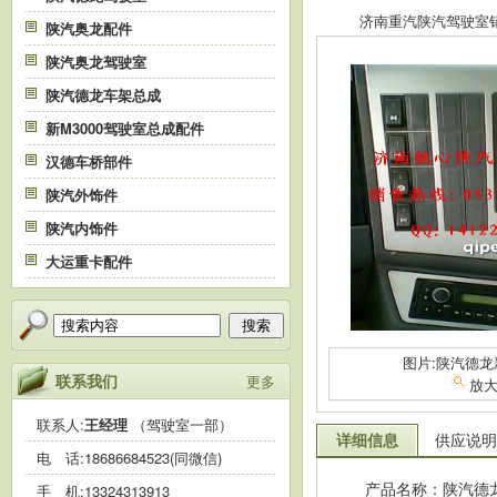
济南重汽陕汽驾驶室销售中
陕汽奥龙配件
陕汽奥龙驾驶室
陕汽德龙车架总成
新M3000驾驶室总成配件
汉德车桥部件
陕汽外饰件
陕汽内饰件
大运重卡配件
搜索
图片:陕汽德
联系我们
更多
放
联系人:
王经理
（驾驶室一部）
详细信息
供应说明
电 话:
18686684523(同微信)
产品名称：陕汽德
手 机:
13324313913