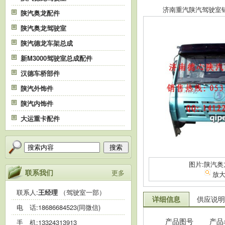
济南重汽陕汽驾驶室销售中
陕汽奥龙配件
陕汽奥龙驾驶室
陕汽德龙车架总成
新M3000驾驶室总成配件
汉德车桥部件
陕汽外饰件
陕汽内饰件
大运重卡配件
搜索
图片:陕汽
联系我们
更多
放
联系人:
王经理
（驾驶室一部）
详细信息
供应说明
电 话:
18686684523(同微信)
手 机:
13324313913
产品图号
产品