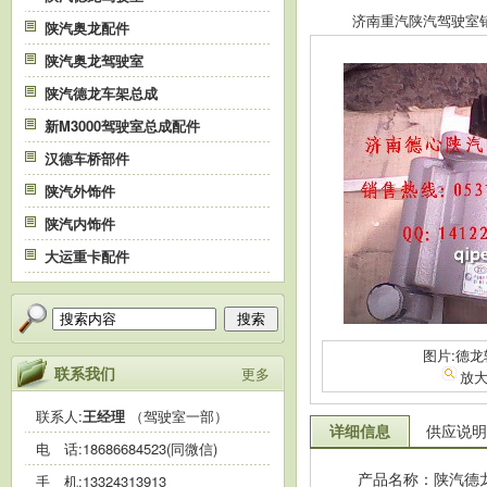
济南重汽陕汽驾驶室销售中
陕汽奥龙配件
陕汽奥龙驾驶室
陕汽德龙车架总成
新M3000驾驶室总成配件
汉德车桥部件
陕汽外饰件
陕汽内饰件
大运重卡配件
搜索
图片:德龙
联系我们
更多
放
联系人:
王经理
（驾驶室一部）
详细信息
供应说明
电 话:
18686684523(同微信)
产品名称：陕汽德
手 机:
13324313913