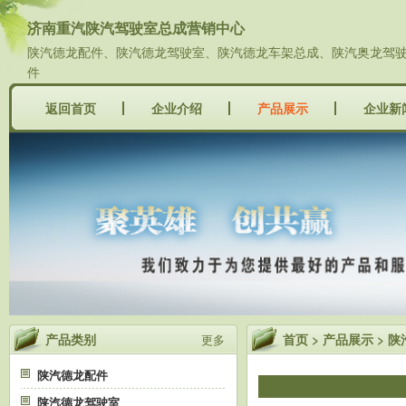
济南重汽陕汽驾驶室总成营销中心
陕汽德龙配件、陕汽德龙驾驶室、陕汽德龙车架总成、陕汽奥龙驾驶室
件
返回首页
企业介绍
产品展示
企业新
产品类别
首页
>
产品展示
>
陕
更多
陕汽德龙配件
陕汽德龙驾驶室