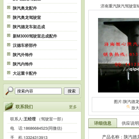
济南重汽陕汽驾驶室销售中
陕汽奥龙配件
陕汽奥龙驾驶室
陕汽德龙车架总成
新M3000驾驶室总成配件
汉德车桥部件
陕汽外饰件
陕汽内饰件
大运重卡配件
搜索
图片:陕汽德龙
联系我们
更多
放
联系人:
王经理
（驾驶室一部）
详细信息
供应说明
电 话:
18686684523(同微信)
产品名称：陕汽德
手 机:
13324313913