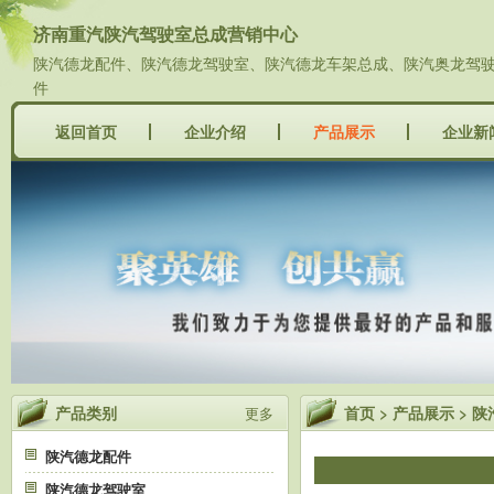
济南重汽陕汽驾驶室总成营销中心
陕汽德龙配件、陕汽德龙驾驶室、陕汽德龙车架总成、陕汽奥龙驾驶室
件
返回首页
企业介绍
产品展示
企业新
产品类别
首页
>
产品展示
>
陕
更多
陕汽德龙配件
陕汽德龙驾驶室