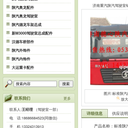
济南重汽陕汽驾驶室销售中
陕汽奥龙配件
陕汽奥龙驾驶室
陕汽德龙车架总成
新M3000驾驶室总成配件
汉德车桥部件
陕汽外饰件
陕汽内饰件
大运重卡配件
搜索
图片:标准陕
联系我们
更多
放
联系人:
王经理
（驾驶室一部）
详细信息
供应说明
电 话:
18686684523(同微信)
产品名称：标准陕
手 机:
13324313913