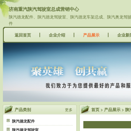
济南重汽陕汽驾驶室总成营销中心
陕汽德龙配件、陕汽德龙驾驶室、陕汽德龙车架总成、陕汽奥龙驾驶室
件
返回首页
企业介绍
产品展示
企业新
产品类别
首页
>
产品展示
>
陕
更多
陕汽德龙配件
陕汽德龙驾驶室