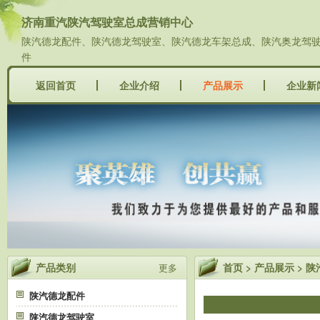
济南重汽陕汽驾驶室总成营销中心
陕汽德龙配件、陕汽德龙驾驶室、陕汽德龙车架总成、陕汽奥龙驾驶室
件
返回首页
企业介绍
产品展示
企业新
产品类别
首页
>
产品展示
>
陕
更多
陕汽德龙配件
陕汽德龙驾驶室