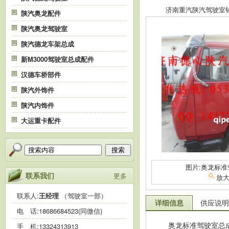
济南重汽陕汽驾驶室销售中
陕汽奥龙配件
陕汽奥龙驾驶室
陕汽德龙车架总成
新M3000驾驶室总成配件
汉德车桥部件
陕汽外饰件
陕汽内饰件
大运重卡配件
搜索
图片:奥龙标
联系我们
更多
放
联系人:
王经理
（驾驶室一部）
详细信息
供应说明
电 话:
18686684523(同微信)
奥龙标准驾驶室总
手 机:
13324313913