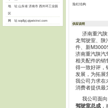
险杠结构
地 址:山东省 济南市 西外环工业园
区
网 址:
sqdlpj.qipeixinxi.com
供应说明
济南重汽陕
龙驾驶室、陕
件、新M30
济南重汽陕汽
相关配件的销
得一致好评，
发展，为拓展
我公司力求在
消费者提供最
我公司面向
，
驾驶室总成