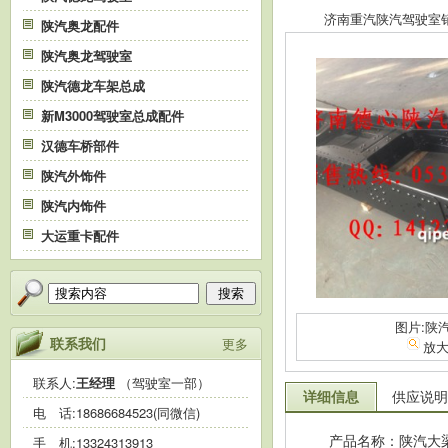
济南重汽陕汽驾驶室销售中
陕汽奥龙配件
陕汽奥龙驾驶室
陕汽德龙车架总成
新M3000驾驶室总成配件
汉德车桥部件
陕汽外饰件
陕汽内饰件
大运重卡配件
搜索
图片:陕
联系我们
更多
放
联系人:
王经理
（驾驶室一部）
详细信息
供应说明
电 话:
18686684523(同微信)
产品名称：陕汽大
手 机:
13324313913