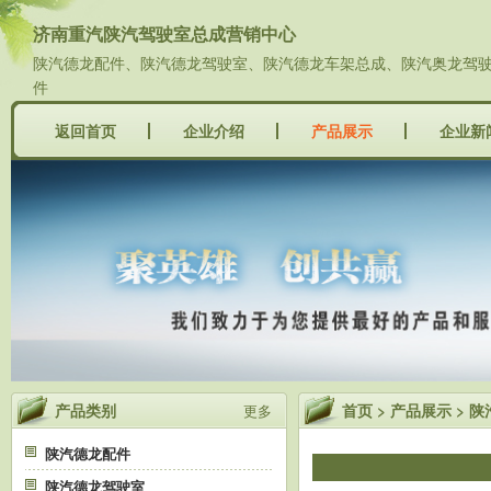
济南重汽陕汽驾驶室总成营销中心
陕汽德龙配件、陕汽德龙驾驶室、陕汽德龙车架总成、陕汽奥龙驾驶室
件
返回首页
企业介绍
产品展示
企业新
产品类别
首页
>
产品展示
>
陕
更多
陕汽德龙配件
陕汽德龙驾驶室