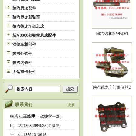
陕汽奥龙配件
陕汽奥龙驾驶室
陕汽德龙车架总成
陕汽德龙前钢板销
新M3000驾驶室总成配件
汉德车桥部件
陕汽外饰件
陕汽内饰件
大运重卡配件
陕汽德龙车门限位器D
搜索
Z…
联系我们
更多
联系人:
王经理
（驾驶室一部）
电 话:
18686684523(同微信)
手 机:
13324313913