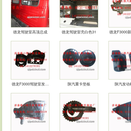
德龙驾驶室高顶总成
德龙驾驶室壳白色31
德龙F3000
1…
德龙F3000驾驶室发…
陕汽重卡垫板
陕汽发动