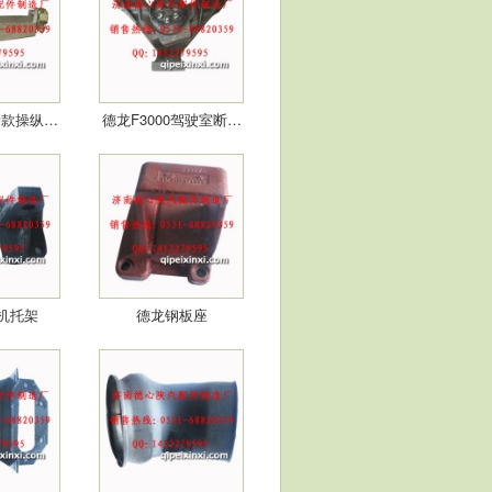
新款操纵…
德龙F3000驾驶室断…
机托架
德龙钢板座