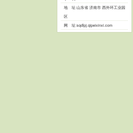
地 址:山东省 济南市 西外环工业园
区
网 址:
sqdlpj.qipeixinxi.com