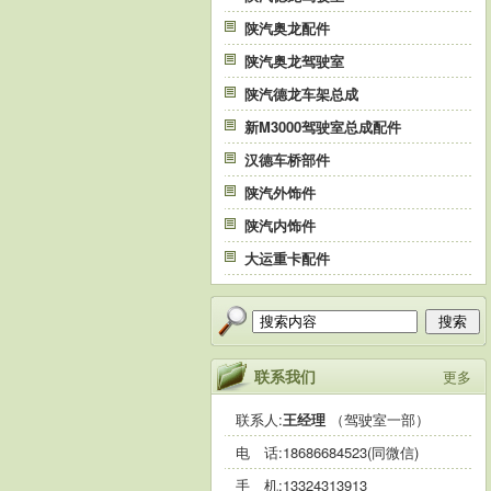
陕汽奥龙配件
陕汽奥龙驾驶室
陕汽德龙车架总成
新M3000驾驶室总成配件
汉德车桥部件
陕汽外饰件
陕汽内饰件
大运重卡配件
搜索
联系我们
更多
联系人:
王经理
（驾驶室一部）
电 话:
18686684523(同微信)
手 机:
13324313913