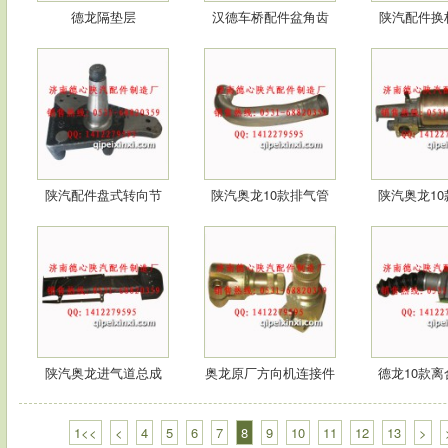
德龙隔垫层
汉德车桥配件盆角齿
陕汽配件换
陕汽配件盘式转向节
陕汽奥龙10款排气管
陕汽奥龙1
分
陕汽奥龙进气道总成
奥龙原厂方向机连接件
德龙10款
1<<
<
4
5
6
7
8
9
10
11
12
13
>