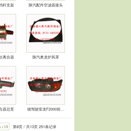
档杆支架
陕汽配件空滤器接头
0款离合器
陕汽奥龙护风罩
…
离合器总泵
德驾驶室龙F2000前…
>>13
第8页 / 共13页 251条记录