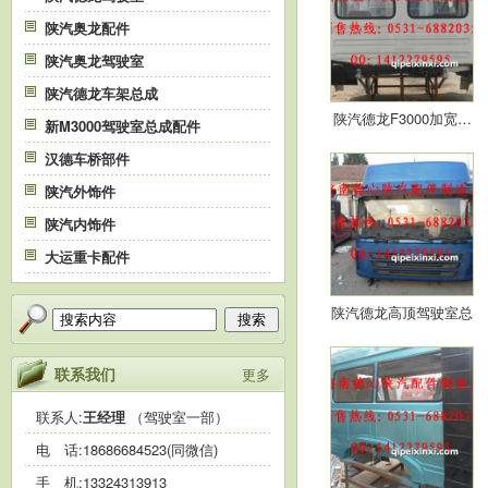
陕汽奥龙配件
陕汽奥龙驾驶室
陕汽德龙车架总成
陕汽德龙F3000加宽…
新M3000驾驶室总成配件
汉德车桥部件
陕汽外饰件
陕汽内饰件
大运重卡配件
陕汽德龙高顶驾驶室总
搜索
成…
联系我们
更多
联系人:
王经理
（驾驶室一部）
电 话:
18686684523(同微信)
手 机:
13324313913