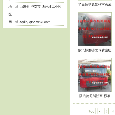
半高顶奥龙驾驶室总成
地 址:山东省 济南市 西外环工业园
区
网 址:
sqdlpj.qipeixinxi.com
陕汽标准德龙驾驶室红
陕汽德龙驾驶室-标准
红…
1<<
<
3
4